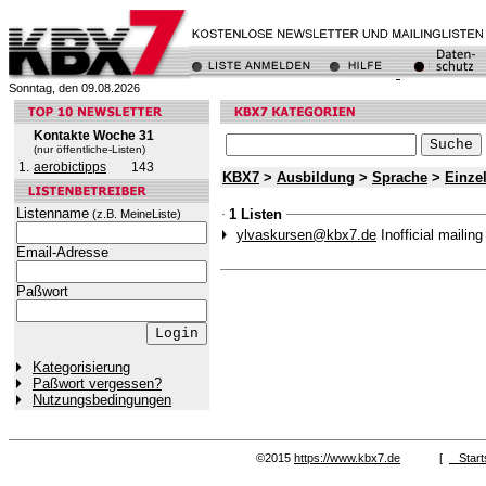
Sonntag, den 09.08.2026
Kontakte Woche 31
(nur öffentliche-Listen)
1.
aerobictipps
143
KBX7
>
Ausbildung
>
Sprache
>
Einze
Listenname
1 Listen
(z.B. MeineListe)
ylvaskursen@kbx7.de
Inofficial mailing
Email-Adresse
Paßwort
Kategorisierung
Paßwort vergessen?
Nutzungsbedingungen
©2015
https://www.kbx7.de
[
Start