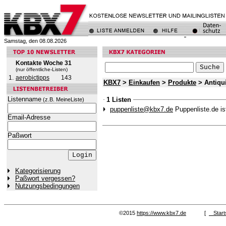
Samstag, den 08.08.2026
Kontakte Woche 31
(nur öffentliche-Listen)
1.
aerobictipps
143
KBX7
>
Einkaufen
>
Produkte
> Antiqu
Listenname
1 Listen
(z.B. MeineListe)
puppenliste@kbx7.de
Puppenliste.de is
Email-Adresse
Paßwort
Kategorisierung
Paßwort vergessen?
Nutzungsbedingungen
©2015
https://www.kbx7.de
[
Start