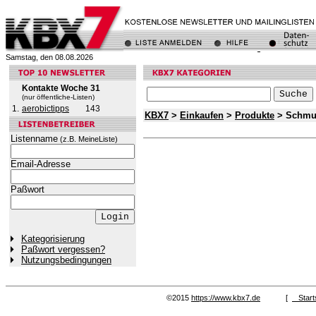
Samstag, den 08.08.2026
Kontakte Woche 31
(nur öffentliche-Listen)
1.
aerobictipps
143
KBX7
>
Einkaufen
>
Produkte
> Schmu
Listenname
(z.B. MeineListe)
Email-Adresse
Paßwort
Kategorisierung
Paßwort vergessen?
Nutzungsbedingungen
©2015
https://www.kbx7.de
[
Start