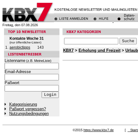
Freitag, den 07.08.2026
Kontakte Woche 31
(nur öffentliche-Listen)
1.
aerobictipps
143
KBX7
>
Erholung und Freizeit
>
Urlaub
Listenname
(z.B. MeineListe)
Email-Adresse
Paßwort
Kategorisierung
Paßwort vergessen?
Nutzungsbedingungen
©2015
https://www.kbx7.de
[
Start