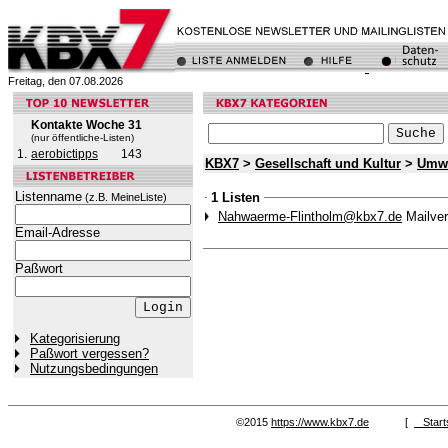
Freitag, den 07.08.2026
Kontakte Woche 31
(nur öffentliche-Listen)
1.
aerobictipps
143
KBX7
>
Gesellschaft und Kultur
>
Umwe
Listenname
1 Listen
(z.B. MeineListe)
Nahwaerme-Flintholm@kbx7.de
Mailver
Email-Adresse
Paßwort
Kategorisierung
Paßwort vergessen?
Nutzungsbedingungen
©2015
https://www.kbx7.de
[
Start