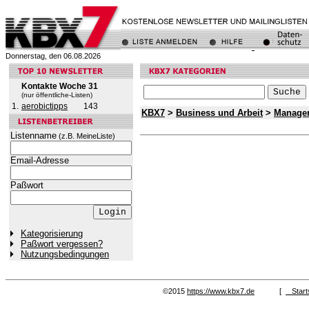
Donnerstag, den 06.08.2026
Kontakte Woche 31
(nur öffentliche-Listen)
1.
aerobictipps
143
KBX7
>
Business und Arbeit
>
Manage
Listenname
(z.B. MeineListe)
Email-Adresse
Paßwort
Kategorisierung
Paßwort vergessen?
Nutzungsbedingungen
©2015
https://www.kbx7.de
[
Start