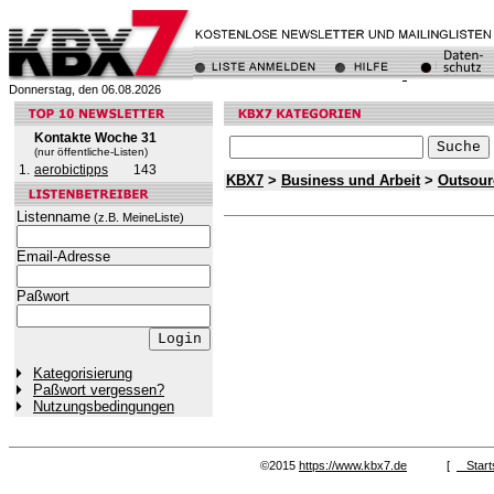
Donnerstag, den 06.08.2026
Kontakte Woche 31
(nur öffentliche-Listen)
1.
aerobictipps
143
KBX7
>
Business und Arbeit
>
Outsour
Listenname
(z.B. MeineListe)
Email-Adresse
Paßwort
Kategorisierung
Paßwort vergessen?
Nutzungsbedingungen
©2015
https://www.kbx7.de
[
Start