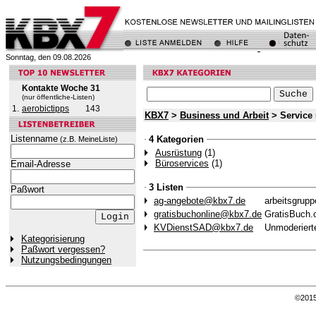
Sonntag, den 09.08.2026
Kontakte Woche 31
(nur öffentliche-Listen)
1.
aerobictipps
143
KBX7
>
Business und Arbeit
> Service 
Listenname
4 Kategorien
(z.B. MeineListe)
Ausrüstung
(1)
Büroservices
(1)
Email-Adresse
3 Listen
Paßwort
ag-angebote@kbx7.de
arbeitsgrupp
gratisbuchonline@kbx7.de
GratisBuch.on
KVDienstSAD@kbx7.de
Unmoderierte
Kategorisierung
Paßwort vergessen?
Nutzungsbedingungen
©201