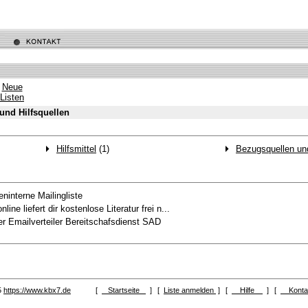
Neue
Listen
und Hilfsquellen
Hilfsmittel
(1)
Bezugsquellen und
eninterne Mailingliste
line liefert dir kostenlose Literatur frei n...
r Emailverteiler Bereitschafsdienst SAD
5
https://www.kbx7.de
[
Startseite
]
[
Liste anmelden
]
[
Hilfe
]
[
Kont