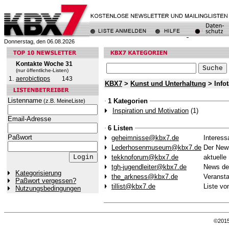
Donnerstag, den 06.08.2026
Kontakte Woche 31
(nur öffentliche-Listen)
1.
aerobictipps
143
KBX7
>
Kunst und Unterhaltung
> Info
Listenname
1 Kategorien
(z.B. MeineListe)
Inspiration und Motivation
(1)
Email-Adresse
6 Listen
Paßwort
geheimnisse@kbx7.de
Interess
Lederhosenmuseum@kbx7.de
Der News
tekknoforum@kbx7.de
aktuelle
tgh-jugendleiter@kbx7.de
News der
Kategorisierung
the_arkness@kbx7.de
Veransta
Paßwort vergessen?
tillist@kbx7.de
Liste von
Nutzungsbedingungen
©201