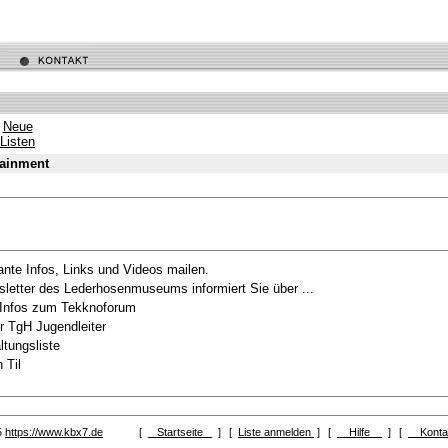
Neue
Listen
tainment
ante Infos, Links und Videos mailen.
letter des Lederhosenmuseums informiert Sie über ...
 Infos zum Tekknoforum
 TgH Jugendleiter
ltungsliste
 Til
5
https://www.kbx7.de
[
Startseite
]
[
Liste anmelden
]
[
Hilfe
]
[
Kont