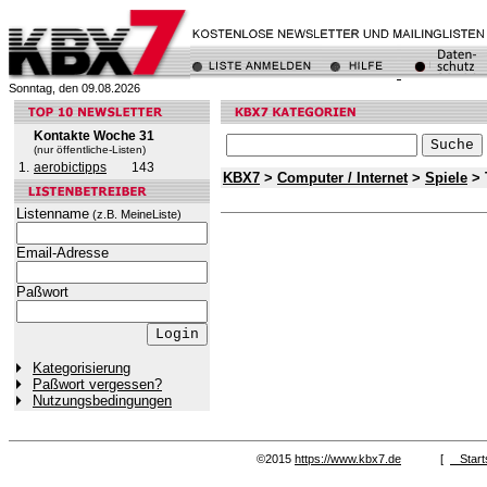
Sonntag, den 09.08.2026
Kontakte Woche 31
(nur öffentliche-Listen)
1.
aerobictipps
143
KBX7
>
Computer / Internet
>
Spiele
> 
Listenname
(z.B. MeineListe)
Email-Adresse
Paßwort
Kategorisierung
Paßwort vergessen?
Nutzungsbedingungen
©2015
https://www.kbx7.de
[
Start