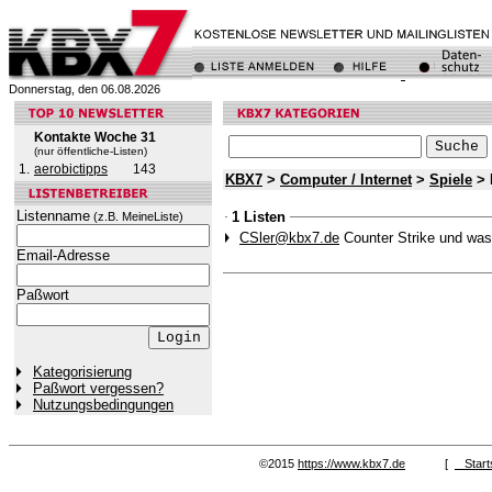
Donnerstag, den 06.08.2026
Kontakte Woche 31
(nur öffentliche-Listen)
1.
aerobictipps
143
KBX7
>
Computer / Internet
>
Spiele
> 
Listenname
1 Listen
(z.B. MeineListe)
CSler@kbx7.de
Counter Strike und was 
Email-Adresse
Paßwort
Kategorisierung
Paßwort vergessen?
Nutzungsbedingungen
©2015
https://www.kbx7.de
[
Start