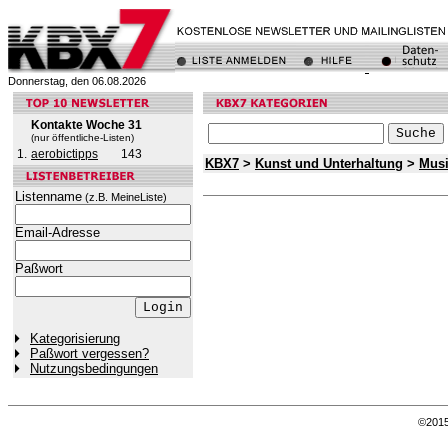
Donnerstag, den 06.08.2026
Kontakte Woche 31
(nur öffentliche-Listen)
1.
aerobictipps
143
KBX7
>
Kunst und Unterhaltung
>
Mus
Listenname
(z.B. MeineListe)
Email-Adresse
Paßwort
Kategorisierung
Paßwort vergessen?
Nutzungsbedingungen
©201