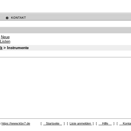
Neue
Listen
ik
> Instrumente
5
https://www.kbx7.de
[
Startseite
]
[
Liste anmelden
]
[
Hilfe
]
[
Kont