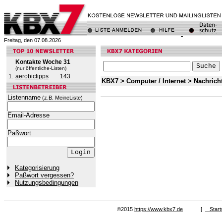
Freitag, den 07.08.2026
Kontakte Woche 31
(nur öffentliche-Listen)
1.
aerobictipps
143
KBX7
>
Computer / Internet
>
Nachrich
Listenname
(z.B. MeineListe)
Email-Adresse
Paßwort
Kategorisierung
Paßwort vergessen?
Nutzungsbedingungen
©2015
https://www.kbx7.de
[
Start