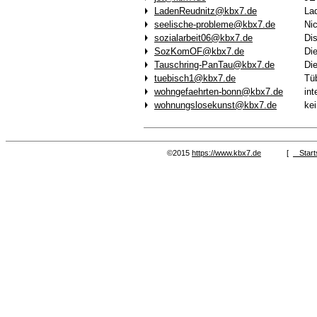
LadenReudnitz@kbx7.de
La
seelische-probleme@kbx7.de
Ni
sozialarbeit06@kbx7.de
Dis
SozKomOF@kbx7.de
Die
Tauschring-PanTau@kbx7.de
Die
tuebisch1@kbx7.de
Tü
wohngefaehrten-bonn@kbx7.de
int
wohnungslosekunst@kbx7.de
ke
©2015
https://www.kbx7.de
[
Start