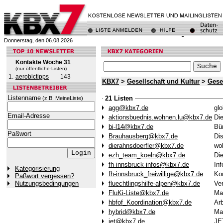
Donnerstag, den 06.08.2026
Kontakte Woche 31
(nur öffentliche-Listen)
1.
aerobictipps
143
KBX7
>
Gesellschaft und Kultur
>
Gese
Listenname
21 Listen
(z.B. MeineListe)
agg@kbx7.de
glo
Email-Adresse
aktionsbuednis.wohnen.lu@kbx7.de
Di
bi-l14@kbx7.de
Bür
Paßwort
Brauhausberg@kbx7.de
Dis
dierahnsdoerfler@kbx7.de
wo
ezh_team_koeln@kbx7.de
Die
fh-innsbruck-infos@kbx7.de
Inf
Kategorisierung
fh-innsbruck_freiwillige@kbx7.de
Kom
Paßwort vergessen?
fluechtlingshilfe-alpen@kbx7.de
Ver
Nutzungsbedingungen
FluKi-Liste@kbx7.de
Mai
hbfof_Koordination@kbx7.de
Arb
hybrid@kbx7.de
Mai
jet@kbx7.de
JET