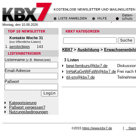
Montag, den 10.08.2026
Kontakte Woche 31
(nur öffentliche-Listen)
1.
aerobictipps
143
KBX7
>
Ausbildung
>
Erwachsenenbil
Listenname
3 Listen
(z.B. MeineListe)
bewi-fernkurs@kbx7.de
Diskussion
Email-Adresse
InHaKaGeWiFaWi@kbx7.de
Frei nach 
itil-sm@kbx7.de
Teilnehmer
Paßwort
Kategorisierung
Paßwort vergessen?
Nutzungsbedingungen
©2015
https://www.kbx7.de
[
Start