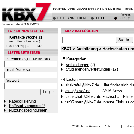
Sonntag, den 09.08.2026
Kontakte Woche 31
(nur öffentliche-Listen)
1.
aerobictipps
143
KBX7
>
Ausbildung
>
Hochschulen und
Listenname
5 Kategorien
(z.B. MeineListe)
Verbindungen
(2)
Studierendenvertretungen
(17)
Email-Adresse
4 Listen
Paßwort
akakraft-l@kbx7.de
Hier findet sich d
asta@kbx7.de
AStA News
fachschaft@kbx7.de
Fachschaft Philos
Kategorisierung
fsr05intern@kbx7.de
Interne Diskussio
Paßwort vergessen?
Nutzungsbedingungen
©2015
https://www.kbx7.de
[
Start