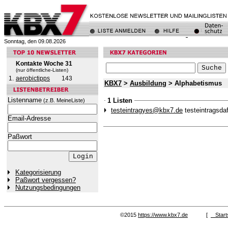
Sonntag, den 09.08.2026
Kontakte Woche 31
(nur öffentliche-Listen)
1.
aerobictipps
143
KBX7
>
Ausbildung
> Alphabetismus
Listenname
1 Listen
(z.B. MeineListe)
testeintragyes@kbx7.de
testeintragsda
Email-Adresse
Paßwort
Kategorisierung
Paßwort vergessen?
Nutzungsbedingungen
©2015
https://www.kbx7.de
[
Start