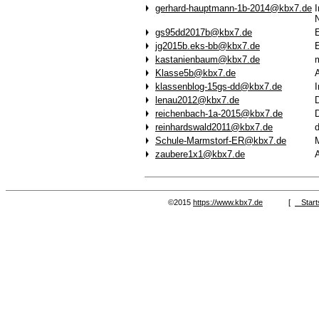
gerhard-hauptmann-1b-2014@kbx7.de
I
N
gs95dd2017b@kbx7.de
jg2015b.eks-bb@kbx7.de
kastanienbaum@kbx7.de
m
Klasse5b@kbx7.de
klassenblog-15gs-dd@kbx7.de
I
lenau2012@kbx7.de
D
reichenbach-1a-2015@kbx7.de
D
reinhardswald2011@kbx7.de
d
Schule-Marmstorf-ER@kbx7.de
M
zaubere1x1@kbx7.de
©2015
https://www.kbx7.de
[
Start