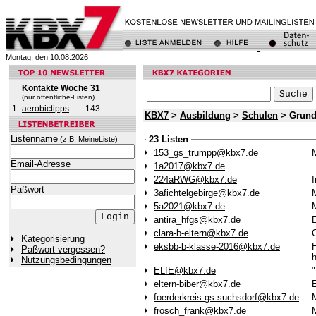
Montag, den 10.08.2026
Kontakte Woche 31
(nur öffentliche-Listen)
1.
aerobictipps
143
KBX7
>
Ausbildung
>
Schulen
> Grund
Listenname
23 Listen
(z.B. MeineListe)
153_gs_trumpp@kbx7.de
M
Email-Adresse
1a2017@kbx7.de
224aRWG@kbx7.de
I
Paßwort
3afichtelgebirge@kbx7.de
M
5a2021@kbx7.de
M
antira_hfgs@kbx7.de
E
clara-b-eltern@kbx7.de
Kategorisierung
eksbb-b-klasse-2016@kbx7.de
H
Paßwort vergessen?
h
Nutzungsbedingungen
ELfE@kbx7.de
"
eltern-biber@kbx7.de
E
foerderkreis-gs-suchsdorf@kbx7.de
M
frosch_frank@kbx7.de
M