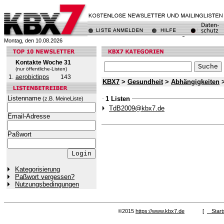
Montag, den 10.08.2026
Kontakte Woche 31
(nur öffentliche-Listen)
1.
aerobictipps
143
KBX7
>
Gesundheit
>
Abhängigkeiten
>
Listenname
1 Listen
(z.B. MeineListe)
TdB2009@kbx7.de
Email-Adresse
Paßwort
Kategorisierung
Paßwort vergessen?
Nutzungsbedingungen
©2015
https://www.kbx7.de
[
Start