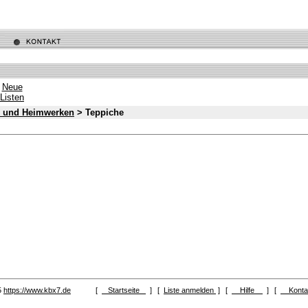
Neue
Listen
n und Heimwerken
> Teppiche
5
https://www.kbx7.de
[
Startseite
]
[
Liste anmelden
]
[
Hilfe
]
[
Kont