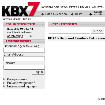
Samstag, den 08.08.2026
Kontakte Woche 31
(nur öffentliche-Listen)
1.
aerobictipps
143
KBX7
>
Heim und Familie
>
Dekoratio
Listenname
(z.B. MeineListe)
Email-Adresse
Paßwort
Kategorisierung
Paßwort vergessen?
Nutzungsbedingungen
©201