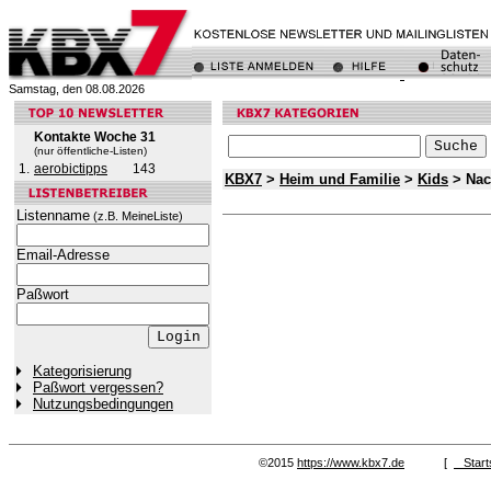
Samstag, den 08.08.2026
Kontakte Woche 31
(nur öffentliche-Listen)
1.
aerobictipps
143
KBX7
>
Heim und Familie
>
Kids
> Nac
Listenname
(z.B. MeineListe)
Email-Adresse
Paßwort
Kategorisierung
Paßwort vergessen?
Nutzungsbedingungen
©2015
https://www.kbx7.de
[
Start