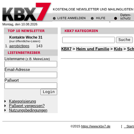
Montag, den 10.08.2026
Kontakte Woche 31
(nur öffentliche-Listen)
1.
aerobictipps
143
KBX7
>
Heim und Familie
>
Kids
>
Sch
Listenname
(z.B. MeineListe)
Email-Adresse
Paßwort
Kategorisierung
Paßwort vergessen?
Nutzungsbedingungen
©2015
https://www.kbx7.de
[
Start