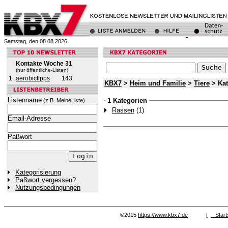
Samstag, den 08.08.2026
Kontakte Woche 31
(nur öffentliche-Listen)
1.
aerobictipps
143
KBX7
>
Heim und Familie
>
Tiere
> Ka
Listenname
1 Kategorien
(z.B. MeineListe)
Rassen
(1)
Email-Adresse
Paßwort
Kategorisierung
Paßwort vergessen?
Nutzungsbedingungen
©2015
https://www.kbx7.de
[
Start