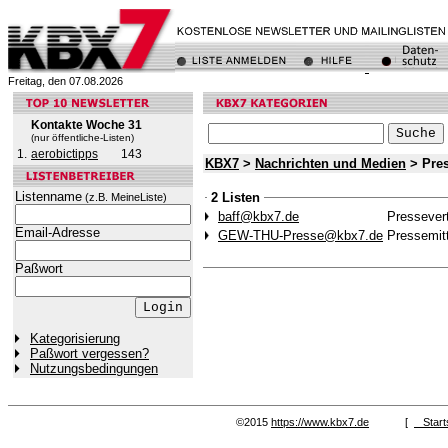
Freitag, den 07.08.2026
Kontakte Woche 31
(nur öffentliche-Listen)
1.
aerobictipps
143
KBX7
>
Nachrichten und Medien
> Pres
Listenname
2 Listen
(z.B. MeineListe)
baff@kbx7.de
Pressevert
Email-Adresse
GEW-THU-Presse@kbx7.de
Pressemit
Paßwort
Kategorisierung
Paßwort vergessen?
Nutzungsbedingungen
©2015
https://www.kbx7.de
[
Start