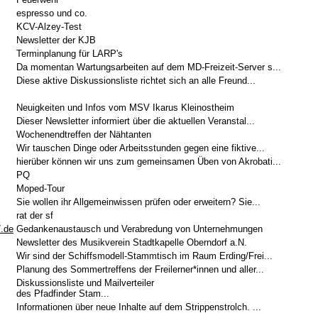
espresso und co.
KCV-Alzey-Test
Newsletter der KJB
Terminplanung für LARP's
Da momentan Wartungsarbeiten auf dem MD-Freizeit-Server s...
Diese aktive Diskussionsliste richtet sich an alle Freund...
Neuigkeiten und Infos vom MSV Ikarus Kleinostheim
Dieser Newsletter informiert über die aktuellen Veranstal...
Wochenendtreffen der Nähtanten
Wir tauschen Dinge oder Arbeitsstunden gegen eine fiktive...
hierüber können wir uns zum gemeinsamen Üben von Akrobati...
PQ
Moped-Tour
Sie wollen ihr Allgemeinwissen prüfen oder erweitern? Sie...
rat der sf
7.de
Gedankenaustausch und Verabredung von Unternehmungen
Newsletter des Musikverein Stadtkapelle Oberndorf a.N.
Wir sind der Schiffsmodell-Stammtisch im Raum Erding/Frei...
Planung des Sommertreffens der Freilerner*innen und aller...
Diskussionsliste und Mailverteiler
des Pfadfinder Stam...
Informationen über neue Inhalte auf dem Strippenstrolch. ...