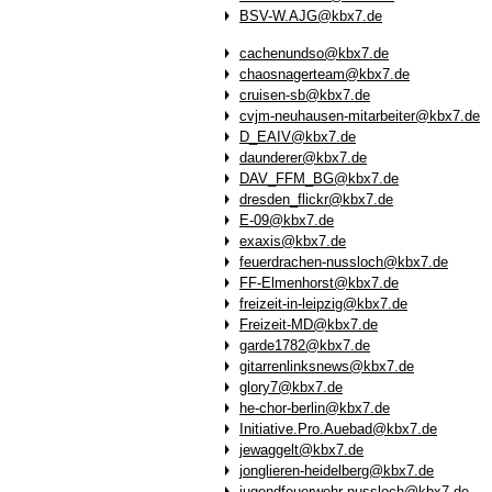
BSV-W.AJG@kbx7.de
cachenundso@kbx7.de
chaosnagerteam@kbx7.de
cruisen-sb@kbx7.de
cvjm-neuhausen-mitarbeiter@kbx7.de
D_EAIV@kbx7.de
daunderer@kbx7.de
DAV_FFM_BG@kbx7.de
dresden_flickr@kbx7.de
E-09@kbx7.de
exaxis@kbx7.de
feuerdrachen-nussloch@kbx7.de
FF-Elmenhorst@kbx7.de
freizeit-in-leipzig@kbx7.de
Freizeit-MD@kbx7.de
garde1782@kbx7.de
gitarrenlinksnews@kbx7.de
glory7@kbx7.de
he-chor-berlin@kbx7.de
Initiative.Pro.Auebad@kbx7.de
jewaggelt@kbx7.de
jonglieren-heidelberg@kbx7.de
jugendfeuerwehr-nussloch@kbx7.de