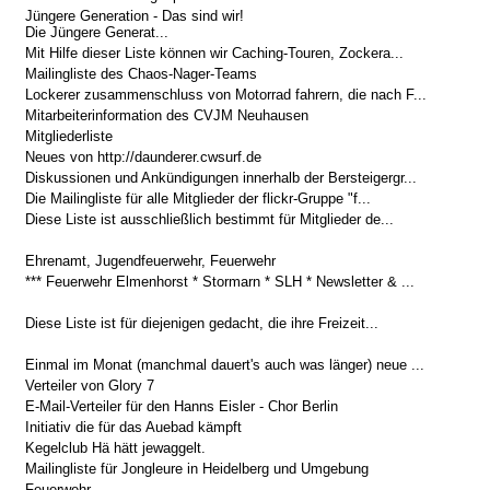
Jüngere Generation - Das sind wir!
Die Jüngere Generat...
Mit Hilfe dieser Liste können wir Caching-Touren, Zockera...
Mailingliste des Chaos-Nager-Teams
Lockerer zusammenschluss von Motorrad fahrern, die nach F...
Mitarbeiterinformation des CVJM Neuhausen
Mitgliederliste
Neues von http://daunderer.cwsurf.de
Diskussionen und Ankündigungen innerhalb der Bersteigergr...
Die Mailingliste für alle Mitglieder der flickr-Gruppe "f...
Diese Liste ist ausschließlich bestimmt für Mitglieder de...
Ehrenamt, Jugendfeuerwehr, Feuerwehr
*** Feuerwehr Elmenhorst * Stormarn * SLH * Newsletter & ...
Diese Liste ist für diejenigen gedacht, die ihre Freizeit...
Einmal im Monat (manchmal dauert's auch was länger) neue ...
Verteiler von Glory 7
E-Mail-Verteiler für den Hanns Eisler - Chor Berlin
Initiativ die für das Auebad kämpft
Kegelclub Hä hätt jewaggelt.
Mailingliste für Jongleure in Heidelberg und Umgebung
Feuerwehr