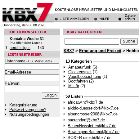
Donnerstag, den 06.08.2026
Kontakte Woche 31
(nur öffentliche-Listen)
1.
aerobictipps
143
KBX7
>
Erholung und Freizeit
> Hobbie
Listenname
13 Kategorien
(z.B. MeineListe)
Amateurfunk
(6)
Glockenspiel
(1)
Email-Adresse
Vogelbeobachtung
(1)
Bootfahren
(2)
Paßwort
Militär
(2)
59 Listen
africatwin@kbx7.de
Kategorisierung
aikido-duesseldorf@kbx7.de
Paßwort vergessen?
alpencrosser2008@kbx7.de
Nutzungsbedingungen
baerendorf@kbx7.de
BesenNewsletter@kbx7.de
BowsnipersBasten@kbx7.de
BOXER-direkt@kbx7.de