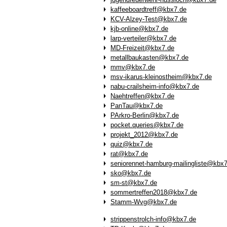
kaffeeboardtreff@kbx7.de
KCV-Alzey-Test@kbx7.de
kjb-online@kbx7.de
larp-verteiler@kbx7.de
MD-Freizeit@kbx7.de
metallbaukasten@kbx7.de
mmv@kbx7.de
msv-ikarus-kleinostheim@kbx7.de
nabu-crailsheim-info@kbx7.de
Naehtreffen@kbx7.de
PanTau@kbx7.de
PArkro-Berlin@kbx7.de
pocket.queries@kbx7.de
projekt_2012@kbx7.de
quiz@kbx7.de
rat@kbx7.de
seniorennet-hamburg-mailingliste@kbx
sko@kbx7.de
sm-st@kbx7.de
sommertreffen2018@kbx7.de
Stamm-Wvg@kbx7.de
strippenstrolch-info@kbx7.de