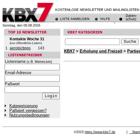
Sonntag, den 09.08.2026
Kontakte Woche 31
(nur öffentliche-Listen)
1.
aerobictipps
143
KBX7
>
Erholung und Freizeit
>
Parti
Listenname
(z.B. MeineListe)
Email-Adresse
Paßwort
Kategorisierung
Paßwort vergessen?
Nutzungsbedingungen
©2015
https://www.kbx7.de
[
Start