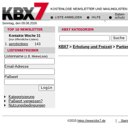
Sonntag, den 09.08.2026
Kontakte Woche 31
(nur öffentliche-Listen)
1.
aerobictipps
143
KBX7
>
Erholung und Freizeit
>
Parti
Listenname
(z.B. MeineListe)
Email-Adresse
Paßwort
Kategorisierung
Paßwort vergessen?
Nutzungsbedingungen
©2015
https://www.kbx7.de
[
Start