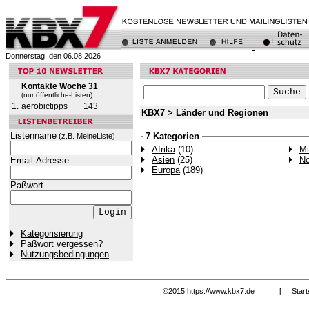
Donnerstag, den 06.08.2026
Kontakte Woche 31
(nur öffentliche-Listen)
1.
aerobictipps
143
KBX7
> Länder und Regionen
Listenname
7 Kategorien
(z.B. MeineListe)
Afrika
(10)
Mi
Asien
(25)
No
Email-Adresse
Europa
(189)
Paßwort
Kategorisierung
Paßwort vergessen?
Nutzungsbedingungen
©2015
https://www.kbx7.de
[
Start