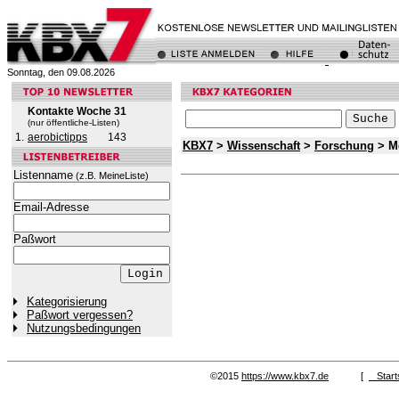
Sonntag, den 09.08.2026
Kontakte Woche 31
(nur öffentliche-Listen)
1.
aerobictipps
143
KBX7
>
Wissenschaft
>
Forschung
> M
Listenname
(z.B. MeineListe)
Email-Adresse
Paßwort
Kategorisierung
Paßwort vergessen?
Nutzungsbedingungen
©2015
https://www.kbx7.de
[
Start