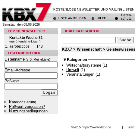
Samstag, den 08.08.2026
Kontakte Woche 31
(nur öffentliche-Listen)
1.
aerobictipps
143
KBX7
>
Wissenschaft
>
Geisteswissens
Listenname
9 Kategorien
(z.B. MeineListe)
Wirtschaftssysteme
(1)
Umwelt
(1)
Email-Adresse
Veranstaltungen
(1)
Paßwort
Kategorisierung
Paßwort vergessen?
Nutzungsbedingungen
©2015
https://www.kbx7.de
[
Start