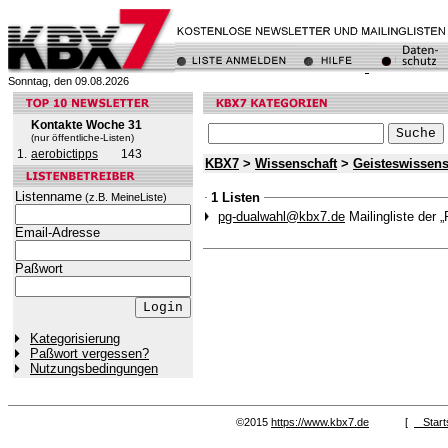
Sonntag, den 09.08.2026
Kontakte Woche 31
(nur öffentliche-Listen)
1.
aerobictipps
143
KBX7
>
Wissenschaft
>
Geisteswissens
Listenname
1 Listen
(z.B. MeineListe)
pg-dualwahl@kbx7.de
Mailingliste der
Email-Adresse
Paßwort
Kategorisierung
Paßwort vergessen?
Nutzungsbedingungen
©2015
https://www.kbx7.de
[
Start