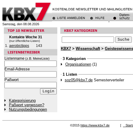
Samstag, den 08.08.2026
Kontakte Woche 31
(nur öffentliche-Listen)
1.
aerobictipps
143
KBX7
>
Wissenschaft
>
Geisteswissens
Listenname
3 Kategorien
(z.B. MeineListe)
Organisationen
(1)
Email-Adresse
1 Listen
Paßwort
soz05@kbx7.de
Semesterverteiler
Kategorisierung
Paßwort vergessen?
Nutzungsbedingungen
©2015
https://www.kbx7.de
[
Start