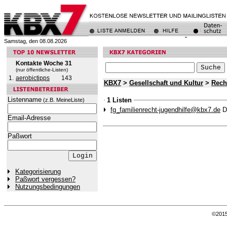
Samstag, den 08.08.2026
Kontakte Woche 31
(nur öffentliche-Listen)
1.
aerobictipps
143
KBX7
>
Gesellschaft und Kultur
>
Rech
Listenname
1 Listen
(z.B. MeineListe)
fg_familienrecht-jugendhilfe@kbx7.de
D
Email-Adresse
Paßwort
Kategorisierung
Paßwort vergessen?
Nutzungsbedingungen
©201