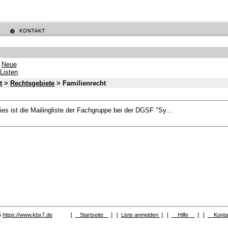
Neue
Listen
t
>
Rechtsgebiete
> Familienrecht
ies ist die Mailingliste der Fachgruppe bei der DGSF "Sy...
5
https://www.kbx7.de
[
Startseite
]
[
Liste anmelden
]
[
Hilfe
]
[
Kont