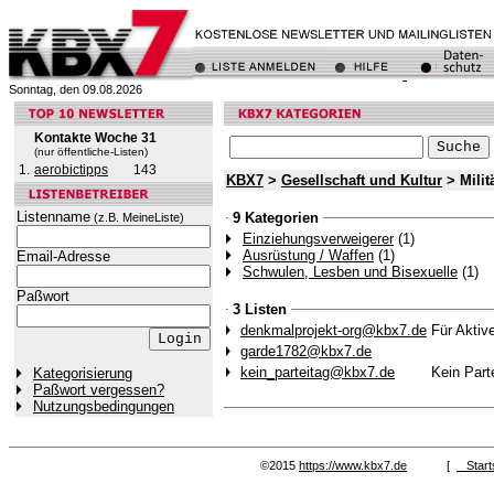
Sonntag, den 09.08.2026
Kontakte Woche 31
(nur öffentliche-Listen)
1.
aerobictipps
143
KBX7
>
Gesellschaft und Kultur
> Milit
Listenname
9 Kategorien
(z.B. MeineListe)
Einziehungsverweigerer
(1)
Ausrüstung / Waffen
(1)
Email-Adresse
Schwulen, Lesben und Bisexuelle
(1)
Paßwort
3 Listen
denkmalprojekt-org@kbx7.de
Für Aktiv
garde1782@kbx7.de
kein_parteitag@kbx7.de
Kein Part
Kategorisierung
Paßwort vergessen?
Nutzungsbedingungen
©2015
https://www.kbx7.de
[
Start