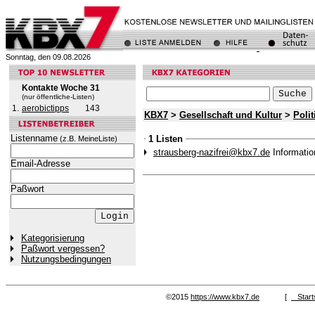
Sonntag, den 09.08.2026
Kontakte Woche 31
(nur öffentliche-Listen)
1.
aerobictipps
143
KBX7
>
Gesellschaft und Kultur
>
Polit
Listenname
1 Listen
(z.B. MeineListe)
strausberg-nazifrei@kbx7.de
Informati
Email-Adresse
Paßwort
Kategorisierung
Paßwort vergessen?
Nutzungsbedingungen
©2015
https://www.kbx7.de
[
Start