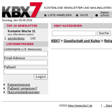
Sonntag, den 09.08.2026
Kontakte Woche 31
(nur öffentliche-Listen)
1.
aerobictipps
143
KBX7
>
Gesellschaft und Kultur
>
Reli
Listenname
(z.B. MeineListe)
Email-Adresse
Paßwort
Kategorisierung
Paßwort vergessen?
Nutzungsbedingungen
©2015
https://www.kbx7.de
[
Start