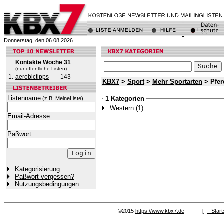
Donnerstag, den 06.08.2026
Kontakte Woche 31
(nur öffentliche-Listen)
1.
aerobictipps
143
KBX7
>
Sport
>
Mehr Sportarten
> Pfer
Listenname
1 Kategorien
(z.B. MeineListe)
Western
(1)
Email-Adresse
Paßwort
Kategorisierung
Paßwort vergessen?
Nutzungsbedingungen
©2015
https://www.kbx7.de
[
Start