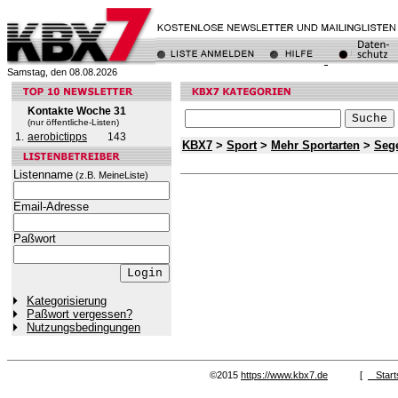
Samstag, den 08.08.2026
Kontakte Woche 31
(nur öffentliche-Listen)
1.
aerobictipps
143
KBX7
>
Sport
>
Mehr Sportarten
>
Seg
Listenname
(z.B. MeineListe)
Email-Adresse
Paßwort
Kategorisierung
Paßwort vergessen?
Nutzungsbedingungen
©2015
https://www.kbx7.de
[
Start