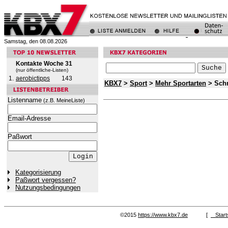
Samstag, den 08.08.2026
Kontakte Woche 31
(nur öffentliche-Listen)
1.
aerobictipps
143
KBX7
>
Sport
>
Mehr Sportarten
> Sch
Listenname
(z.B. MeineListe)
Email-Adresse
Paßwort
Kategorisierung
Paßwort vergessen?
Nutzungsbedingungen
©2015
https://www.kbx7.de
[
Start