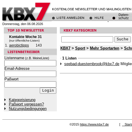
Donnerstag, den 06.08.2026
Kontakte Woche 31
(nur öffentliche-Listen)
1.
aerobictipps
143
KBX7
>
Sport
>
Mehr Sportarten
>
Sch
Listenname
1 Listen
(z.B. MeineListe)
seebad-duesternbrook@kbx7.de
Mitglie
Email-Adresse
Paßwort
Kategorisierung
Paßwort vergessen?
Nutzungsbedingungen
©2015
https://www.kbx7.de
[
Start