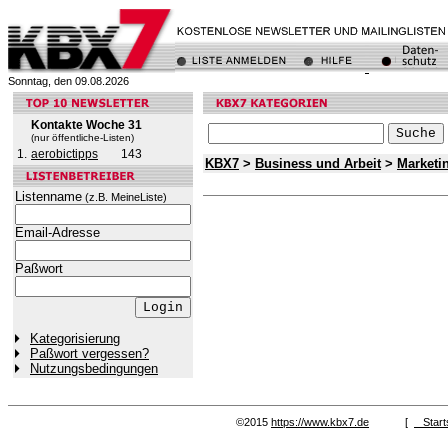
Sonntag, den 09.08.2026
Kontakte Woche 31
(nur öffentliche-Listen)
1.
aerobictipps
143
KBX7
>
Business und Arbeit
>
Marketi
Listenname
(z.B. MeineListe)
Email-Adresse
Paßwort
Kategorisierung
Paßwort vergessen?
Nutzungsbedingungen
©2015
https://www.kbx7.de
[
Start