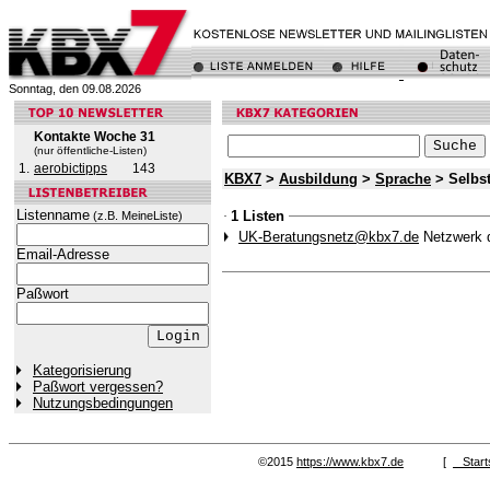
Sonntag, den 09.08.2026
Kontakte Woche 31
(nur öffentliche-Listen)
1.
aerobictipps
143
KBX7
>
Ausbildung
>
Sprache
> Selbst
Listenname
1 Listen
(z.B. MeineListe)
UK-Beratungsnetz@kbx7.de
Netzwerk d
Email-Adresse
Paßwort
Kategorisierung
Paßwort vergessen?
Nutzungsbedingungen
©2015
https://www.kbx7.de
[
Start