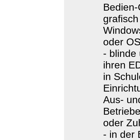
Bedien-
grafisch
Window
oder OS/
- blind
ihren E
in Schu
Einricht
Aus- un
Betrieb
oder Zu
- in der