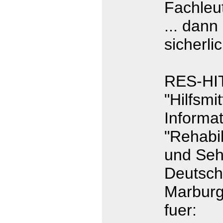
Fachleut
... dan
sicherli
RES-HIT
"Hilfsmi
Informa
"Rehabil
und Seh
Deutsch
Marburg 
fuer: