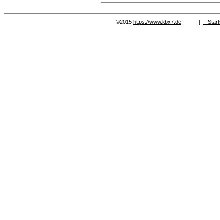
©2015
https://www.kbx7.de
[
Start