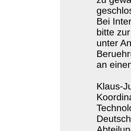
geschlo
Bei Int
bitte z
unter A
Berueh
an einen
Klaus-J
Koordina
Technol
Deutsch
Abteilu