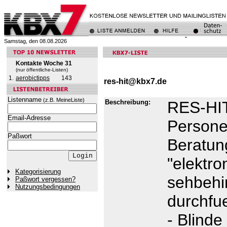
Samstag, den 08.08.2026
Kontakte Woche 31
(nur öffentliche-Listen)
1.
aerobictipps
143
res-hit@kbx7.de
Listenname
(z.B. MeineListe)
Beschreibung:
RES-HIT 
Email-Adresse
Persone
Paßwort
Beratun
"elektro
Kategorisierung
sehbehi
Paßwort vergessen?
Nutzungsbedingungen
durchfu
- Blind