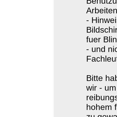
Benutzu
Arbeite
- Hinwe
Bildschi
fuer Bl
- und ni
Fachleu
Bitte ha
wir - um
reibung
hohem f
zu gewae