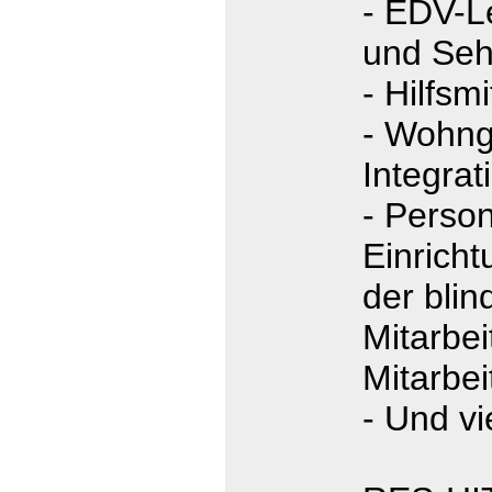
- EDV-Le
und Seh
- Hilfsmi
- Wohng
Integrat
- Person
Einricht
der bli
Mitarbei
Mitarbei
- Und vi