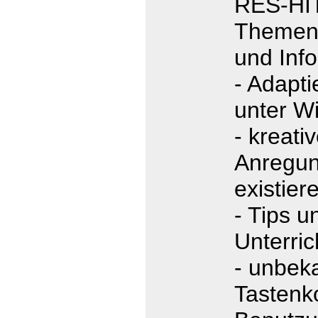
RES-HIT
Themen 
und Info
- Adapt
unter W
- kreati
Anregun
existie
- Tips u
Unterric
- unbek
Tastenk