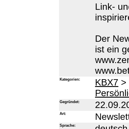
Link- u
inspirie
Der New
ist ein
www.zen
www.bet
Kategorien:
KBX7
>
Persönl
Gegründet:
22.09.2
Art:
Newslet
Sprache:
deutsch