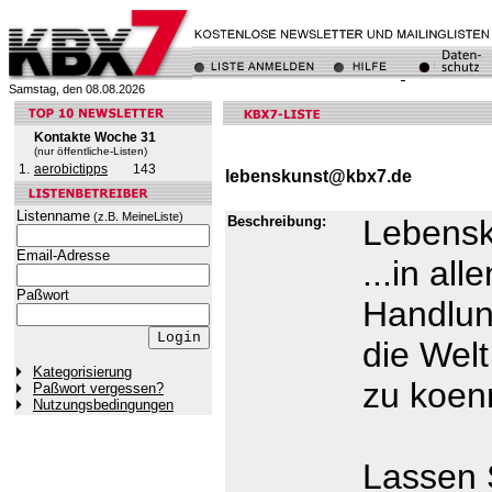
Samstag, den 08.08.2026
Kontakte Woche 31
(nur öffentliche-Listen)
1.
aerobictipps
143
lebenskunst@kbx7.de
Listenname
(z.B. MeineListe)
Beschreibung:
Lebensku
Email-Adresse
...in al
Paßwort
Handlun
die Welt
Kategorisierung
zu koen
Paßwort vergessen?
Nutzungsbedingungen
Lassen 