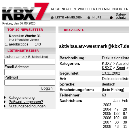
Freitag, den 07.08.2026
Kontakte Woche 31
(nur öffentliche-Listen)
1.
aerobictipps
143
aktivitas.atv-westmark@kbx7.d
Listenname
(z.B. MeineListe)
Beschreibung:
Diskussionslist
Kategorien:
KBX7
>
Ausbild
Email-Adresse
KBX7
>
Sport
Gegründet:
13.11.2002
Paßwort
Art:
Diskussionslist
Sprache:
deutsch
Erscheinungsform:
(kein Eintrag)
Teilnehmer:
63
Kategorisierung
Nachrichten:
Jan
Fe
Paßwort vergessen?
2003
Nutzungsbedingungen
2004
47
28
2005
132
87
2006
102
68
2007
38
39
2008
43
11