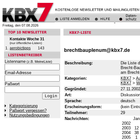
Freitag, den 07.08.2026
Kontakte Woche 31
(nur öffentliche-Listen)
1.
aerobictipps
143
brechtbauplenum@kbx7.de
Listenname
(z.B. MeineListe)
Beschreibung:
Die Liste 
Brecht-Ba
am Brecht
Email-Adresse
Kategorien:
KBX7
>
Au
KBX7
>
W
Paßwort
Gegründet:
27.11.200
Art:
Diskussion
Sprache:
deutsch
Kategorisierung
Erscheinungsform:
(kein Eintr
Paßwort vergessen?
Teilnehmer:
29
Nutzungsbedingungen
Nachrichten:
Ja
2002
2003
12
2004
38
2005
1