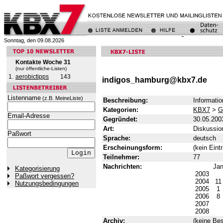
Sonntag, den 09.08.2026
Kontakte Woche 31
(nur öffentliche-Listen)
1.
aerobictipps
143
indigos_hamburg@kbx7.de
Listenname
(z.B. MeineListe)
Beschreibung:
Informati
Kategorien:
KBX7
>
G
Email-Adresse
Gegründet:
30.05.200
Art:
Diskussion
Paßwort
Sprache:
deutsch
Erscheinungsform:
(kein Eint
Teilnehmer:
77
Nachrichten:
Ja
Kategorisierung
2003
Paßwort vergessen?
2004
1
Nutzungsbedingungen
2005
1
2006
8
2007
2008
Archiv:
(keine Bes