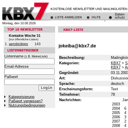
Montag, den 10.08.2026
Kontakte Woche 31
(nur öffentliche-Listen)
1.
aerobictipps
143
jokeiba@kbx7.de
Listenname
(z.B. MeineListe)
Beschreibung:
Mailingli
Kategorien:
KBX7
>
S
Email-Adresse
KBX7
>
A
Gegründet:
03.11.200
Paßwort
Art:
Diskussion
Sprache:
deutsch
Erscheinungsform:
Text
Teilnehmer:
78
Kategorisierung
Nachrichten:
Ja
Paßwort vergessen?
2003
Nutzungsbedingungen
2004
6
2005
4
2006
3
2007
2
2008
4