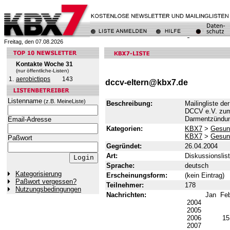
Freitag, den 07.08.2026
Kontakte Woche 31
(nur öffentliche-Listen)
1.
aerobictipps
143
dccv-eltern@kbx7.de
Listenname
(z.B. MeineListe)
Beschreibung:
Mailingliste de
DCCV e.V. zum 
Darmentzündung
Email-Adresse
Kategorien:
KBX7
>
Gesun
KBX7
>
Gesun
Paßwort
Gegründet:
26.04.2004
Art:
Diskussionslis
Sprache:
deutsch
Kategorisierung
Erscheinungsform:
(kein Eintrag)
Paßwort vergessen?
Teilnehmer:
178
Nutzungsbedingungen
Nachrichten:
Jan
Fe
2004
2005
2006
1
2007