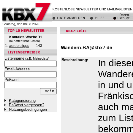
Samstag, den 08.08.2026
Kontakte Woche 31
(nur öffentliche-Listen)
1.
aerobictipps
143
Wandern-BA@kbx7.de
Listenname
(z.B. MeineListe)
Beschreibung:
In diese
Email-Adresse
Wandere
Paßwort
in und 
Fränkisc
Kategorisierung
auch ma
Paßwort vergessen?
Nutzungsbedingungen
zum Liste
bekomms