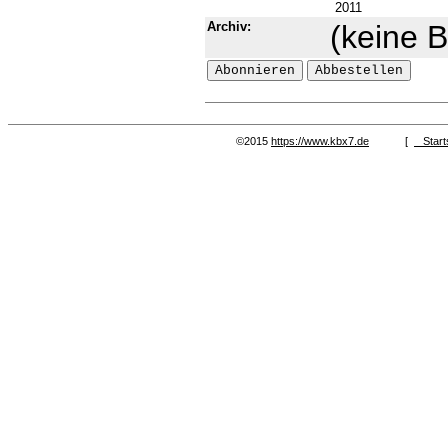
2011
Archiv:
(keine B
©2015
https://www.kbx7.de
[
Start