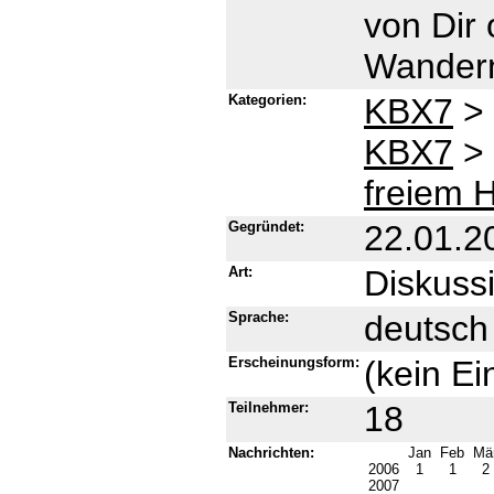
von Dir 
Wander
Kategorien:
KBX7
>
KBX7
>
freiem 
Gegründet:
22.01.2
Art:
Diskussi
Sprache:
deutsch
Erscheinungsform:
(kein Ei
Teilnehmer:
18
Nachrichten:
Jan
Feb
Mä
2006
1
1
2
2007